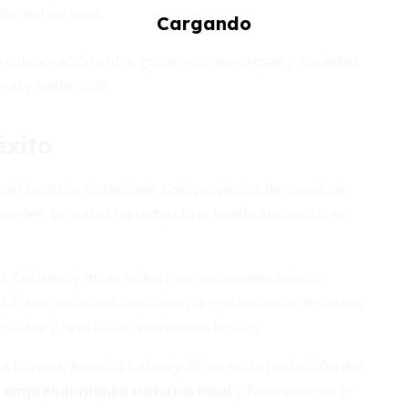
ión del turismo.
a colaboración entre gobiernos, empresas y sociedad
eal y sostenible.
éxito
ión turística sostenible. Con proyectos de zonas de
erdes, la ciudad ha reducido la huella ambiental sin
U Turismo y otras redes internacionales aplican
. Estas iniciativas combinan la restauración de bienes
stable y revitalizan economías locales.
 Europa, América Latina y África en la protección del
l emprendimiento turístico local
y favoreciendo el