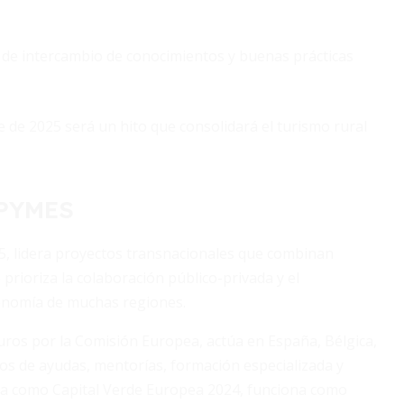
o de intercambio de conocimientos y buenas prácticas
e de 2025 será un hito que consolidará el turismo rural
 PYMES
5, lidera proyectos transnacionales que combinan
e prioriza la colaboración público-privada y el
economía de muchas regiones.
ros por la Comisión Europea, actúa en España, Bélgica,
uros de ayudas, mentorías, formación especializada y
ida como Capital Verde Europea 2024, funciona como