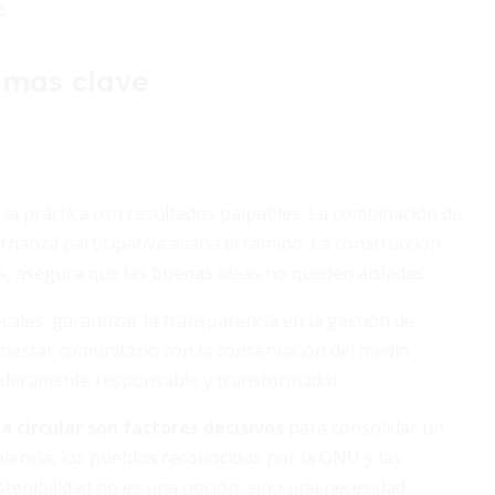
s.
mas clave
 la práctica con resultados palpables. La combinación de
nanza participativa allana el camino. La construcción
es, asegura que las buenas ideas no queden aisladas.
ocales, garantizar la transparencia en la gestión de
enestar comunitario con la conservación del medio
daderamente responsable y transformador.
a circular son factores decisivos
para consolidar un
alencia, los pueblos reconocidos por la ONU y las
nibilidad no es una opción, sino una necesidad