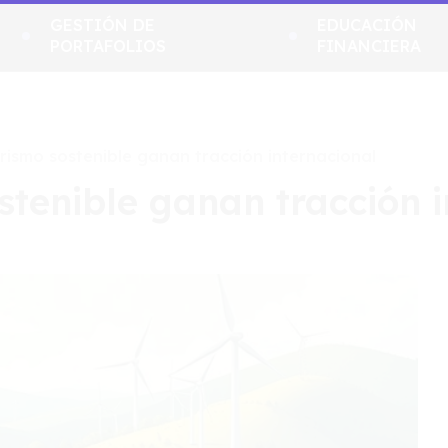
GESTIÓN DE
EDUCACIÓN
PORTAFOLIOS
FINANCIERA
rismo sostenible ganan tracción internacional
stenible ganan tracción 