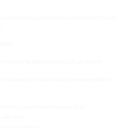
ros a sumarse a una causa común: construir un turismo
a.
ncias
convocatoria-para-la-edicion-2025-de-los-best-
e-e-innovacion-de-la-fundacion-finnova-presentados-
realizar-turismo-sostenible-este-2025/
sable-2025/
urismo-sostenible/