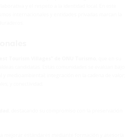
orativa y el respeto a la identidad local. En este
smos internacionales y entidades privadas marcan la
duraderos.
ionales
est Tourism Villages” de ONU Turismo
, que en su
 aldeas candidatas. Estas comunidades se evalúan bajo
al y medioambiental; integración en la cadena de valor;
es; y conectividad.
idad
, destacando su compromiso con la preservación
 a mejorar estándares mediante formación y asesoría