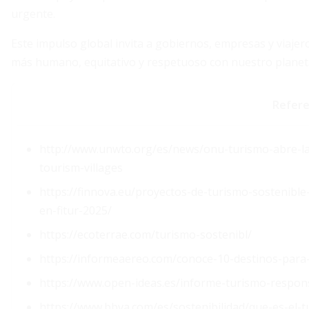
urgente.
Este impulso global invita a gobiernos, empresas y viaje
más humano, equitativo y respetuoso con nuestro planet
Refere
http://www.unwto.org/es/news/onu-turismo-abre-la-
tourism-villages
https://finnova.eu/proyectos-de-turismo-sostenibl
en-fitur-2025/
https://ecoterrae.com/turismo-sostenibl/
https://informeaereo.com/conoce-10-destinos-para-
https://www.open-ideas.es/informe-turismo-respon
https://www.bbva.com/es/sostenibilidad/que-es-el-t