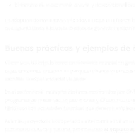
El impulso de la economía circular y desestacionalizac
La adopción de normativas y fondos europeos refuerza l
civil, apuntalando iniciativas capaces de generar impacto r
Buenas prácticas y ejemplos de 
Valencia se ha erigido como un referente mundial en gest
bajas emisiones, creación de parques urbanos y terrazas v
sacrificar la experiencia del visitante.
En el sector rural, múltiples destinos reconocidos por ON
programas de preservación patrimonial y difusión cultural
históricos con actividades turísticas que generan empleo e
Además, proyectos de cooperación intercontinental unen a
patrimonio cultural y natural, promoviendo
al impulso a