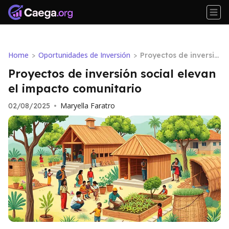
Home
Oportunidades de Inversión
>
>
Proyectos de inversió
n social elevan el imp
Proyectos de inversión social elevan
acto comunitario
el impacto comunitario
Maryella Faratro
02/08/2025
•