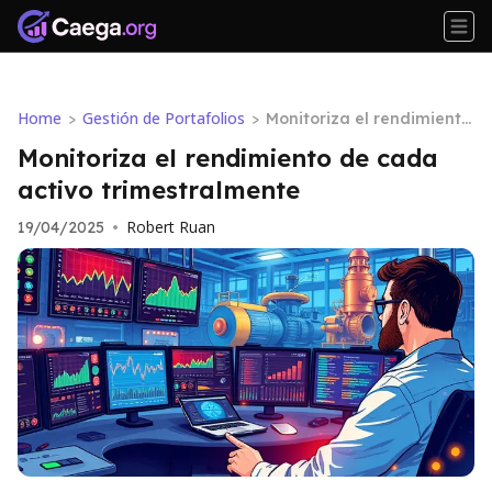
Home
Gestión de Portafolios
>
>
Monitoriza el rendimiento
de cada activo trimestral
Monitoriza el rendimiento de cada
mente
activo trimestralmente
Robert Ruan
19/04/2025
•