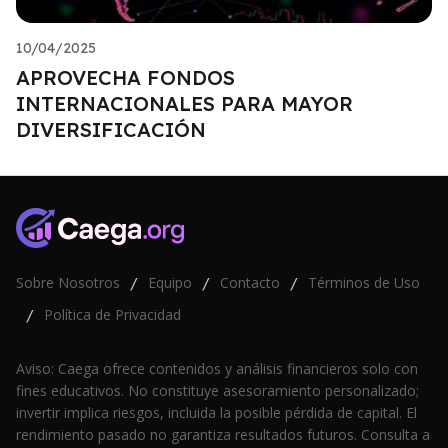
10/04/2025
APROVECHA FONDOS
INTERNACIONALES PARA MAYOR
DIVERSIFICACIÓN
Sobre Nosotros
Equipo
Contacto
Términos de Uso
/
/
/
Política de Privacidad
/
Aviso: Caega ofrece contenidos y análisis financieros solo con
fines educativos. No constituye asesoramiento personalizado;
invertir implica riesgos, incluida la posible pérdida de capital. El
rendimiento pasado no garantiza resultados futuros. Consulta a