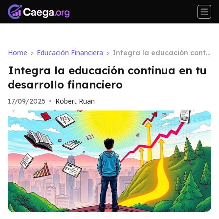
Home
Educación Financiera
>
>
Integra la educación conti
nua en tu desarrollo financi
Integra la educación continua en tu
ero
desarrollo financiero
Robert Ruan
17/09/2025
•