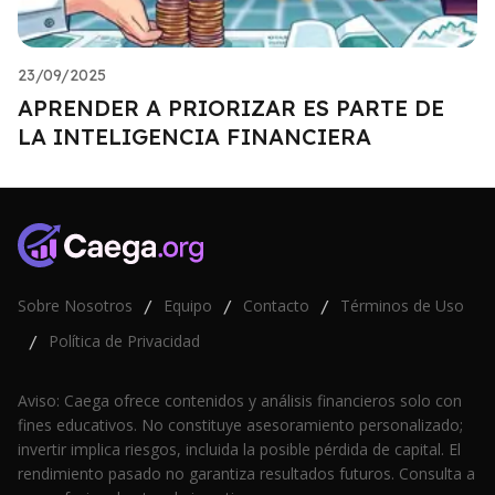
23/09/2025
APRENDER A PRIORIZAR ES PARTE DE
LA INTELIGENCIA FINANCIERA
Sobre Nosotros
Equipo
Contacto
Términos de Uso
/
/
/
Política de Privacidad
/
Aviso: Caega ofrece contenidos y análisis financieros solo con
fines educativos. No constituye asesoramiento personalizado;
invertir implica riesgos, incluida la posible pérdida de capital. El
rendimiento pasado no garantiza resultados futuros. Consulta a