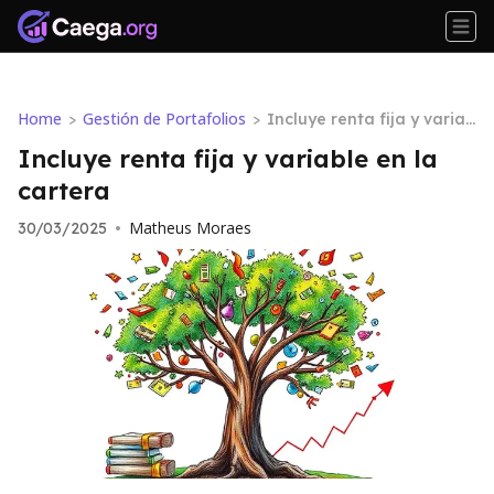
Home
Gestión de Portafolios
>
>
Incluye renta fija y variab
le en la cartera
Incluye renta fija y variable en la
cartera
Matheus Moraes
30/03/2025
•