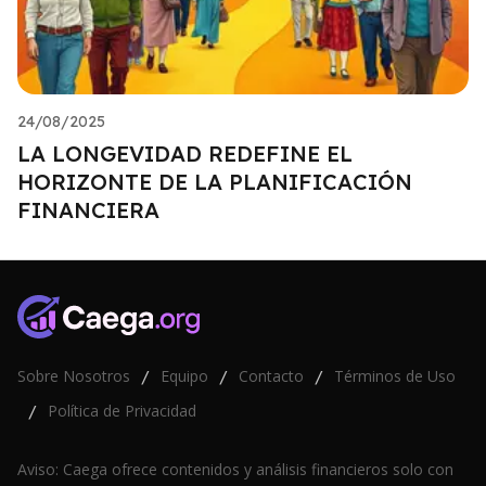
24/08/2025
LA LONGEVIDAD REDEFINE EL
HORIZONTE DE LA PLANIFICACIÓN
FINANCIERA
Sobre Nosotros
Equipo
Contacto
Términos de Uso
/
/
/
Política de Privacidad
/
Aviso: Caega ofrece contenidos y análisis financieros solo con