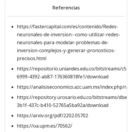
Referencias
https://fastercapital.com/es/contenido/Redes-
neuronales-de-inversion--como-utilizar-redes-
neuronales-para-modelar-problemas-de-
inversion-complejos-y-generar-pronosticos-
precisos.html
https://repositorio.uniandes.edu.co/bitstreams/c51
6999-4392-ab87-176360818fe1/download
https://analisiseconomico.azc.uam.mx/index.php/rae
https://repository.urosario.edu.co/bitstreams/dbef
3b1f-437c-b410-52765a5ba92a/download
https://arxiv.org/pdf/2202.05702
https://oa.upm.es/70562/