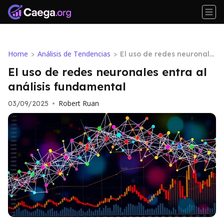
Home
Análisis de Tendencias
>
>
El uso de redes neuronale
s entra al análisis fundam
El uso de redes neuronales entra al
ental
análisis fundamental
Robert Ruan
03/09/2025
•