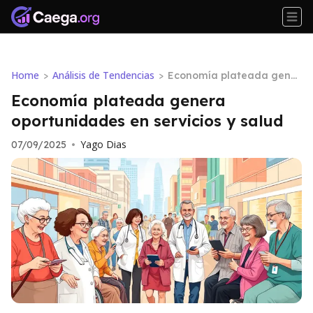
Home
Análisis de Tendencias
>
>
Economía plateada gener
a oportunidades en servic
Economía plateada genera
ios y salud
oportunidades en servicios y salud
Yago Dias
07/09/2025
•