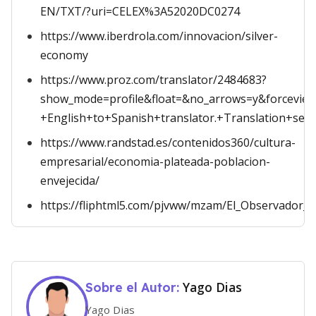
EN/TXT/?uri=CELEX%3A52020DC0274
https://www.iberdrola.com/innovacion/silver-
economy
https://www.proz.com/translator/2484683?
show_mode=profile&float=&no_arrows=y&forcevie
+English+to+Spanish+translator.+Translation+se
https://www.randstad.es/contenidos360/cultura-
empresarial/economia-plateada-poblacion-
envejecida/
https://fliphtml5.com/pjvww/mzam/El_Observador_A
Yago Dias
Sobre el Autor:
Yago Dias