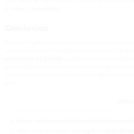
En períodos de crisis, la liquidez reduce la presión de ven
el mercado se estabiliza.
Conclusión
Mantener liquidez adecuada no implica renunciar a la rent
permita aprovechar caídas y subidas del mercado con abso
equivalente a 3-6 meses
y aplicar rebalanceos discipli
en valles deja de ser un deseo para convertirse en una real
transforma movimientos del mercado en oportunidades tang
plazo.
Refere
https://www.bbva.com/es/salud-financiera/que-es-la
https://www.bankinter.com/blog/finanzas-personale