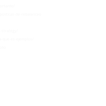
ortante/
politicas-de-rebalanceo
g-strategy/
ra-que-es-ejemplos/
olio