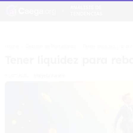
ANÁLISIS DE
TENDENCIAS
Home
Gestión de Portafolios
>
>
Tener liquidez para
Tener liquidez para re
Maryella Faratro
07/07/2025
•