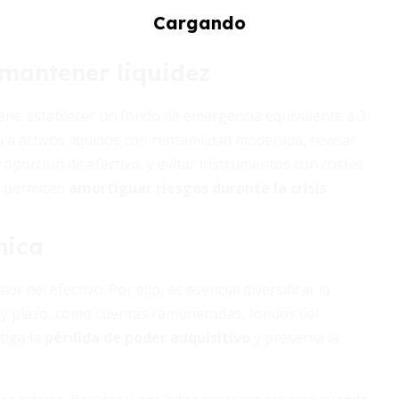
mantener liquidez
viene establecer un fondo de emergencia equivalente a 3-
a a activos líquidos con rentabilidad moderada, revisar
roporción de efectivo, y evitar instrumentos con costes
as permiten
amortiguar riesgos durante la crisis
.
mica
or del efectivo. Por ello, es esencial diversificar la
go y plazo, como cuentas remuneradas, fondos del
tiga la
pérdida de poder adquisitivo
y preserva la