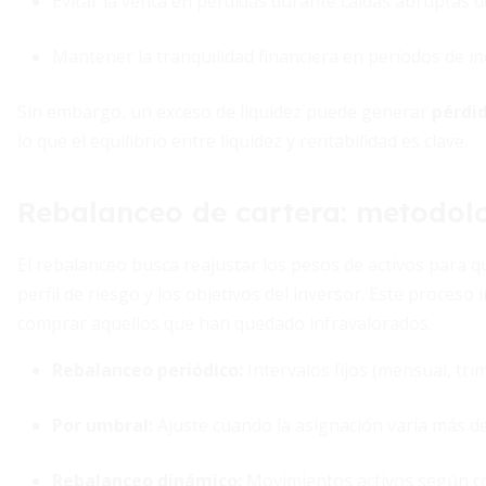
Evitar la venta en pérdidas durante caídas abruptas d
Mantener la tranquilidad financiera en períodos de i
Sin embargo, un exceso de liquidez puede generar
pérdid
lo que el equilibrio entre liquidez y rentabilidad es clave.
Rebalanceo de cartera: metodolo
El rebalanceo busca reajustar los pesos de activos para q
perfil de riesgo y los objetivos del inversor. Este proceso
comprar aquellos que han quedado infravalorados.
Rebalanceo periódico
:
Intervalos fijos (mensual, trim
Por umbral
:
Ajuste cuando la asignación varía más de
Rebalanceo dinámico
:
Movimientos activos según c