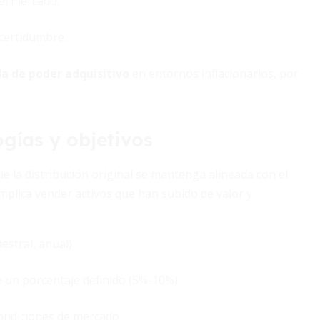
el mercado.
ncertidumbre.
a de poder adquisitivo
en entornos inflacionarios, por
gías y objetivos
ue la distribución original se mantenga alineada con el
 implica vender activos que han subido de valor y
estral, anual).
 un porcentaje definido (5%-10%).
ondiciones de mercado.