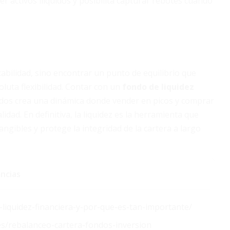
der activos ilíquidos y posibilita capturar rebotes cuando
abilidad, sino encontrar un punto de equilibrio que
luta flexibilidad. Contar con un
fondo de liquidez
nados crea una dinámica donde vender en picos y comprar
idad. En definitiva, la liquidez es la herramienta que
ibles y protege la integridad de la cartera a largo
ncias
-liquidez-financiera-y-por-que-es-tan-importante/
s/rebalanceo-cartera-fondos-inversion