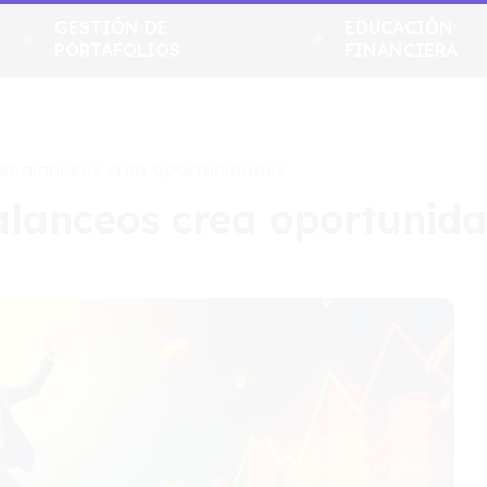
GESTIÓN DE
EDUCACIÓN
PORTAFOLIOS
FINANCIERA
 rebalanceos crea oportunidades
balanceos crea oportunid