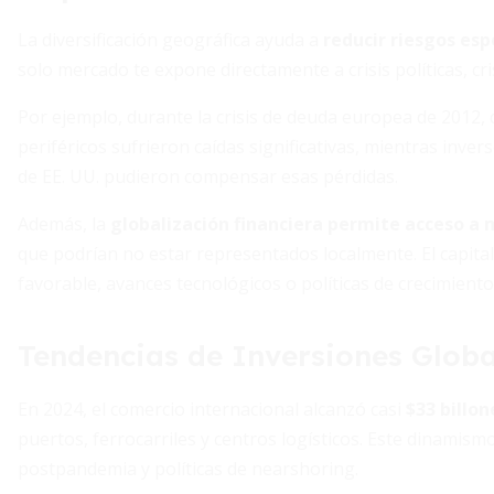
La diversificación geográfica ayuda a
reducir riesgos esp
solo mercado te expone directamente a crisis políticas, cr
Por ejemplo, durante la crisis de deuda europea de 2012, 
periféricos sufrieron caídas significativas, mientras inv
de EE. UU. pudieron compensar esas pérdidas.
Además, la
globalización financiera permite acceso a 
que podrían no estar representados localmente. El capita
favorable, avances tecnológicos o políticas de crecimient
Tendencias de Inversiones Globa
En 2024, el comercio internacional alcanzó casi
$33 billo
puertos, ferrocarriles y centros logísticos. Este dinamism
postpandemia y políticas de nearshoring.