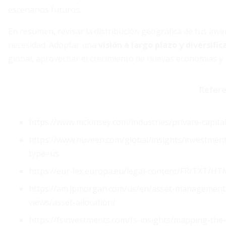
escenarios futuros.
En resumen, revisar la distribución geográfica de tus inv
necesidad. Adoptar una
visión a largo plazo y diversific
global, aprovechar el crecimiento de nuevas economías y 
Refere
https://www.mckinsey.com/industries/private-capita
https://www.nuveen.com/global/insights/investmen
type=us
https://eur-lex.europa.eu/legal-content/FR/TXT/
https://am.jpmorgan.com/us/en/asset-management/ins
views/asset-allocation/
https://fsinvestments.com/fs-insights/mapping-the