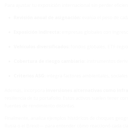
Para ajustar tu exposición internacional sin perder eficienc
Revisión anual de asignación:
evalúa el peso de cada
Exposición indirecta:
empresas globales con ingresos
Vehículos diversificados:
fondos globales, ETF region
Cobertura de riesgo cambiario:
instrumentos deriv
Criterios ASG:
integra factores ambientales, sociales
Además, incorpora
inversiones alternativas como infr
resiliencia de tu portafolio. Estos activos suelen tener c
fuentes de rendimiento distintas.
Finalmente, analiza ejemplos históricos de choques geográ
Rusia o el Brexit— para entender cómo reaccionó cada cla