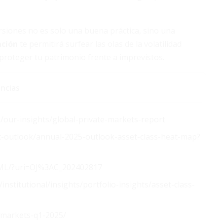
ersiones no es solo una buena práctica, sino una
ación
te permitirá surfear las olas de la volatilidad
proteger tu patrimonio frente a imprevistos.
ncias
l/our-insights/global-private-markets-report
t-outlook/annual-2025-outlook-asset-class-heat-map?
HTML/?uri=OJ%3AC_202402817
titutional/insights/portfolio-insights/asset-class-
-markets-q1-2025/