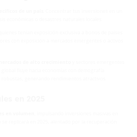
ecíficos de un país
. Concentrar tus inversiones en un
isis económicas o desastres naturales locales.
quienes tenían exposición exclusiva a bonos de países
ersores con exposición a mercados emergentes o activos
mercados de alto crecimiento
y sectores emergentes
l global fluye hacia economías con demografía
o robustas, generando rendimientos atractivos.
les en 2025
nes en volumen
, impulsando inversiones masivas en
o se replicará en 2025, alentado por la recuperación