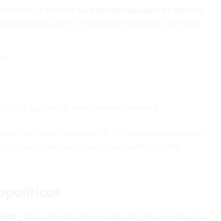
unidades: se estiman
$6,5 billones anuales en activos
sociadas hasta 2050. Empresas de materiales, servicios
os.
2 2025, seguida de +9% cierre de trimestre.
mplían horizontes: mientras EE. UU. continúa dominando
economías domésticas crecen, especialmente ante
políticos
tivas
y tasas de inflación elevadas obligan a reevaluar la