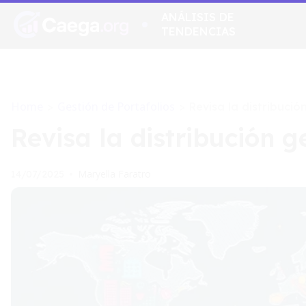
ANÁLISIS DE
TENDENCIAS
Home
Gestión de Portafolios
>
>
Revisa la distribució
Revisa la distribución g
Maryella Faratro
14/07/2025
•