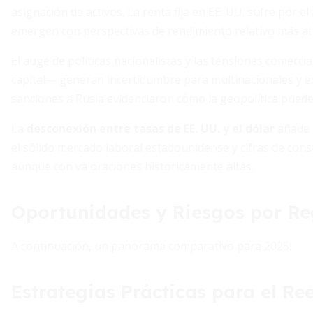
asignación de activos. La renta fija en EE. UU. sufre por el
emergen con perspectivas de rendimiento relativo más atr
El auge de políticas nacionalistas y las tensiones comercia
capital— generan incertidumbre para multinacionales y e
sanciones a Rusia evidenciaron cómo la geopolítica puede
La
desconexión entre tasas de EE. UU. y el dólar
añade r
el sólido mercado laboral estadounidense y cifras de con
aunque con valoraciones históricamente altas.
Oportunidades y Riesgos por Re
A continuación, un panorama comparativo para 2025:
Estrategias Prácticas para el Re