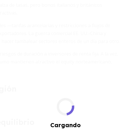
 alza de tasas, pero bonos italianos y británicos
activas.
les —tarifas arancelarias y restricciones a flujos de
xportadores. La guerra comercial EE. UU.-China y
 hacer tambalear sectores enteros de un día para otro.
iesgos de duración a inversores de renta fija. A la vez,
sumo mantienen atractivo el equity norteamericano,
gión
equilibrio