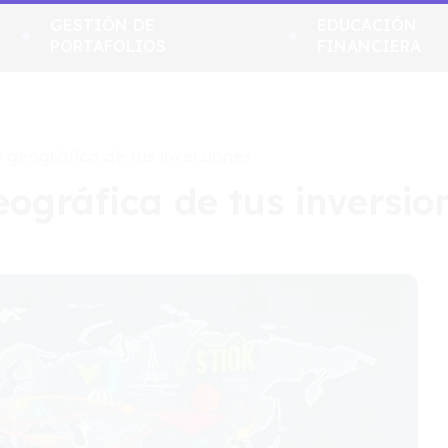
GESTIÓN DE
EDUCACIÓN
PORTAFOLIOS
FINANCIERA
n geográfica de tus inversiones
eográfica de tus inversio