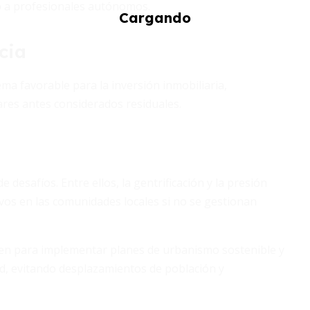
o a profesionales autónomos.
cia
a favorable para la inversión inmobiliaria,
res antes considerados residuales.
desafíos. Entre ellos, la gentrificación y la presión
vos en las comunidades locales si no se gestionan
oren para implementar planes de urbanismo sostenible y
dad, evitando desplazamientos de población y