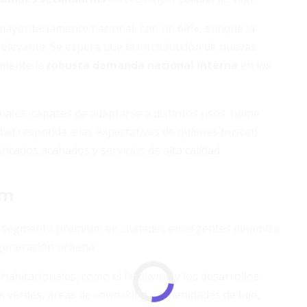
mayoritariamente nacional, con un 60%, aunque la
relevante. Se espera que la introducción de nuevas
emente la
robusta demanda nacional interna
en los
nales, capaces de adaptarse a distintos usos: home
lidad responde a las expectativas de quienes buscan
ticados acabados y servicios de alta calidad.
um
, el segmento premium en ciudades emergentes dinamiza
egeneración urbana.
bitacionales, como el flexiliving y los desarrollos
s verdes, áreas de coworking y amenidades de lujo,