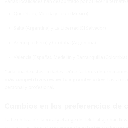
Varias localidades han despuntado por ofrecer alternativa
Querétaro, Mérida y León (México)
Salta (Argentina) y La Libertad (El Salvador)
Arequipa (Perú) y Córdoba (Argentina)
Valencia (España), Medellín y Barranquilla (Colombia)
Cada una de estas ciudades reúne factores determinantes 
más competitivos respecto a grandes urbes
hasta una 
personal y profesional.
Cambios en las preferencias de 
La flexibilización laboral y el auge del teletrabajo han ll
secundarias, donde la
movimiento estratégico hacia ci