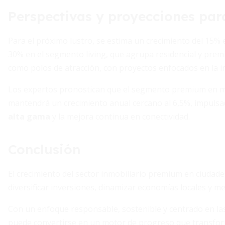
Perspectivas y proyecciones par
Para el próximo lustro, se estima un crecimiento del 15% e
30% en el segmento living, que agrupa residencial y pre
como polos de atracción, con proyectos enfocados en la in
Los expertos pronostican que el segmento premium en m
mantendrá un crecimiento anual cercano al 6,5%, impuls
alta gama
y la mejora continua en conectividad.
Conclusión
El crecimiento del sector inmobiliario premium en ciuda
diversificar inversiones, dinamizar economías locales y mej
Con un enfoque responsable, sostenible y centrado en l
puede convertirse en un motor de progreso que transfor