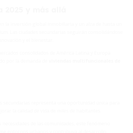
a 2025 y más allá
n la inversión global inmobiliaria y un alza de hasta un
mium. Las ciudades secundarias seguirán consolidándose
novación y el bienestar.
ercados consolidados de América Latina y Europa
ado por la demanda de
viviendas multifuncionales de
des secundarias representa una oportunidad única para
orar la calidad de vida de miles de habitantes.
as necesidades de las comunidades, este fenómeno
me entornos urbanos y contribuya al desarrollo