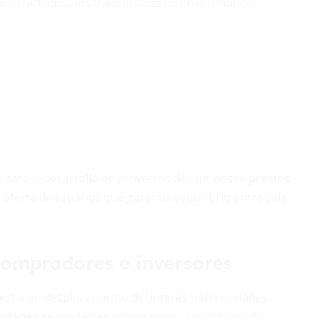
s atractivas a los tradicionales centros urbanos:
para el desarrollo de proyectos de lujo, desde
precios
oferta de espacios que garantiza equilibrio entre vida
compradores e inversores
evado a un desplazamiento del interés hacia ciudades
udades secundarias
ofrece mayor calidad de vida.