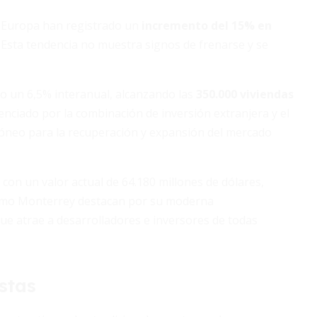
y Europa han registrado un
incremento del 15% en
 Esta tendencia no muestra signos de frenarse y se
 un 6,5% interanual, alcanzando las
350.000 viviendas
enciado por la combinación de inversión extranjera y el
óneo para la recuperación y expansión del mercado
 con un valor actual de 64.180 millones de dólares,
como Monterrey destacan por su moderna
que atrae a desarrolladores e inversores de todas
stas