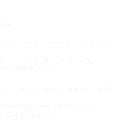
ncias
miento-de-las-ciudades-secundarias-y-auge-de-espacios-
/noticias-internacionales/item/3307-ciudades-
ado-inmobiliario-en-2025
5-en-el-inmobiliario-premium-diversificacion-ante-la-
s/commercial-real-estate-market-in-mexico
invertir-bienes-raices/