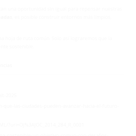
tan una oportunidad sin igual para repensar nuestras
nadas
, es posible construir entornos más limpios,
 hoja de ruta común. Solo así lograremos que la
ente sostenible.
ncias
mit-2025
n-que-las-ciudades-pueden-avanzar-hacia-el-futuro-
HTML/?uri=OJ%3AJOC_2014_284_R_0001
ana-sostenible-un-objetivo-comun-con-desafios-