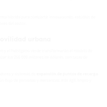
rma híbrida para compartir innovaciones, estudios de
ores del sector.
movilidad urbana
ción y el hidrógeno verde transformarán el modelo de
zar los 250 000 millones de dólares, con tasas de
adores y sistemas de
expansión de puntos de recarga
un flujo de personas y mercancías más ágil, limpio y