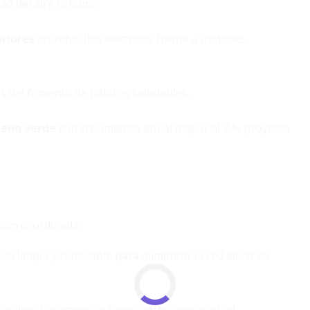
dad del aire urbano.
riores
en vehículos eléctricos frente a motores
s del fomento de hábitos saludables.
geno verde
con crecimiento anual mayor al 7 % proyecta
ción coordinada:
ca limpia y renovable para alimentar la red eléctrica
regulen y promuevan tecnologías limpias en el