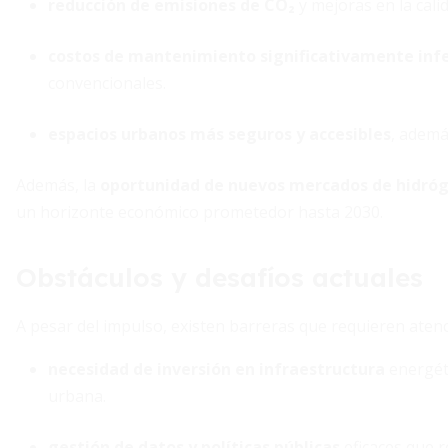
reducción de emisiones de CO₂
y mejoras en la cali
costos de mantenimiento significativamente infe
convencionales.
espacios urbanos más seguros y accesibles
, ademá
Además, la
oportunidad de nuevos mercados de hidró
un horizonte económico prometedor hasta 2030.
Obstáculos y desafíos actuales
A pesar del impulso, existen barreras que requieren aten
necesidad de inversión en infraestructura
energéti
urbana.
gestión de datos y políticas públicas
eficaces que 