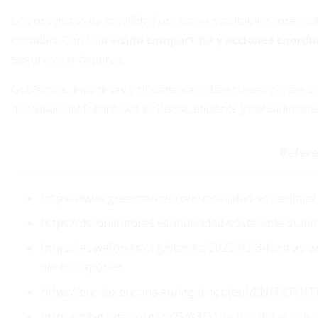
Los proyectos de movilidad urbana sustentable represen
ciudades. Con una
visión compartida y acciones coordi
seguros y prósperos.
Gobiernos, empresas y ciudadanía deben converger en una
movilidad del futuro sea inclusiva, eficiente y verdaderam
Refere
https://www.greentecher.com/movilidad-sostenible/
https://dsconsultores.es/movilidad-sostenible-sum
https://es.weforum.org/stories/2025/03/3-formas-e
del-transporte/
https://eur-lex.europa.eu/legal-content/EN/TXT/
https://blog.cideu.org/2025/03/31/la-movilidad-urb