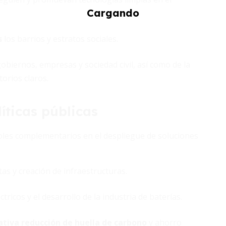
s
los barrios y estratos sociales.
biernos, empresas y sociedad civil, así como de la
orios claros.
íticas públicas
roles complementarios en el despliegue de soluciones
otas y creación de infraestructuras.
ctricos y el desarrollo de la industria de baterías.
cativa reducción de huella de carbono
y ahorro