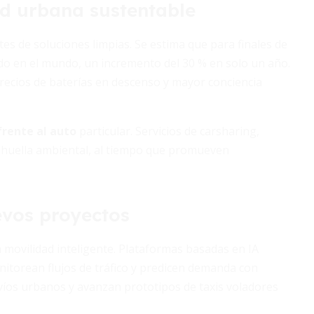
ad urbana sustentable
s de soluciones limpias. Se estima que para finales de
do en el mundo, un incremento del 30 % en solo un año.
 precios de baterías en descenso y mayor conciencia
rente al auto
particular. Servicios de carsharing,
la huella ambiental, al tiempo que promueven
evos proyectos
 la movilidad inteligente. Plataformas basadas en IA
nitorean flujos de tráfico y predicen demanda con
víos urbanos y avanzan prototipos de taxis voladores