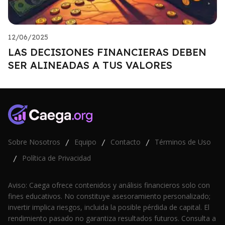
12/06/2025
LAS DECISIONES FINANCIERAS DEBEN
SER ALINEADAS A TUS VALORES
Sobre Nosotros
Equipo
Contacto
Términos de Uso
/
/
/
Política de Privacidad
/
Aviso: Caega ofrece contenidos y análisis financieros solo con
fines educativos. No constituye asesoramiento personalizado;
invertir implica riesgos, incluida la posible pérdida de capital. El
rendimiento pasado no garantiza resultados futuros. Consulta a