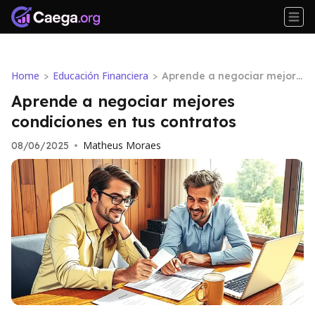
Home
Educación Financiera
>
>
Aprende a negociar mejore
s condiciones en tus contra
Aprende a negociar mejores
tos
condiciones en tus contratos
Matheus Moraes
08/06/2025
•