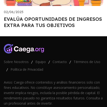
02/06/2025
EVALÚA OPORTUNIDADES DE INGRESOS
EXTRA PARA TUS OBJETIVOS
Sobre Nosotros
Equipo
Contacto
Términos de Uso
/
/
/
Política de Privacidad
/
Aviso: Caega ofrece contenidos y análisis financieros solo con
fines educativos. No constituye asesoramiento personalizado;
invertir implica riesgos, incluida la posible pérdida de capital. El
rendimiento pasado no garantiza resultados futuros. Consulta a
un profesional antes de invertir.