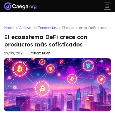
Home
Análisis de Tendencias
>
>
El ecosistema DeFi crece c
on productos más sofistic
El ecosistema DeFi crece con
ados
productos más sofisticados
Robert Ruan
29/09/2025
•