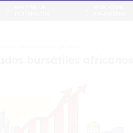
GESTIÓN DE
EDUCACIÓN
PORTAFOLIOS
FINANCIERA
en mercados bursátiles africanos
dos bursátiles africano