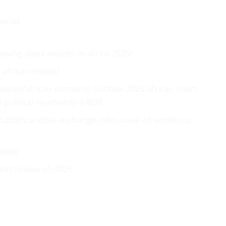
ncias
wing-stock-indices-in-africa-2025/
-african-stocks/
eases/african-economic-outlook-2025-africas-short-
-political-headwinds-84038
casablanca-stock-exchange-rides-wave-of-world-cup-
rkets/
rket-review-q1-2025