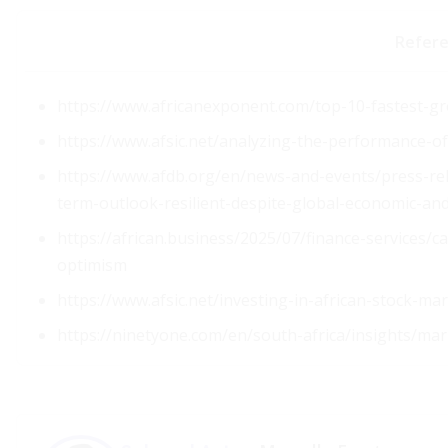
Refere
https://www.africanexponent.com/top-10-fastest-gro
https://www.afsic.net/analyzing-the-performance-of
https://www.afdb.org/en/news-and-events/press-rel
term-outlook-resilient-despite-global-economic-and
https://african.business/2025/07/finance-services/
optimism
https://www.afsic.net/investing-in-african-stock-ma
https://ninetyone.com/en/south-africa/insights/ma