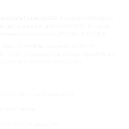
lares para finales de 2025
impulsará la confianza de
 mercado alcanzará alrededor de 343,670 millones de
o compuesta
estimada en 5.99% entre 2025 y 2026.
egistrado un rendimiento superior al 32% YTD,
jan no solo un alza temporal, sino una base sólida que
activos de renta variable en la región.
transparentes y mejor supervisión.
gociación remota.
nicaciones y la agricultura.