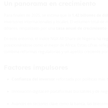
Un panorama en crecimiento
Para finales de 2025, se estima que la
1.42 billones de dó
inversores internacionales y locales. El volumen total de
dólares, respaldado por una
tasa anual de crecimient
En este entorno, el índice NGX All-Share de Nigeria ha r
posicionándose como el mejor de África. Estas cifras refle
combina reformas regulatorias y un apetito creciente por 
Factores impulsores
Confianza del inversor
reforzada por políticas más 
Innovación digital en plataformas bursátiles y de ne
Avances en sectores clave como la banca, las telecomu