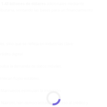
 1.43 billones de dólares
adicionales mediante
ributaria, sentando las bases para un financiamiento
s, sino que se refleja en industrias clave:
édito digital.
pulsa la demanda de datos móviles.
eneran flujos estables.
Marruecos estimulan la inversión.
 Nairobi, han democratizado el acceso al crédito y