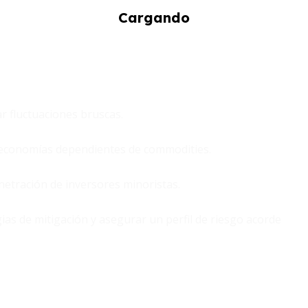
r fluctuaciones bruscas.
 economías dependientes de commodities.
etración de inversores minoristas.
as de mitigación y asegurar un perfil de riesgo acorde