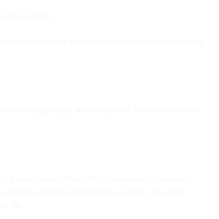
nes de mercado.
un ciclo virtuoso que potencia el desarrollo de nuevas
l
racterísticas propias. A continuación, un resumen de los
025 y alcanzará el 4% en 2026, superando el promedio
 africanos crecerán más del 5% en 2025, con países
el 7%.