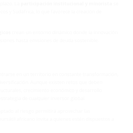
 plazo. La
participación institucional y minorista
se
os y Sudáfrica, lo que favorece la creación de
gicos
crean un entorno dinámico donde la innovación
siones hasta emisiones de deuda sostenible.
ntrarse en un territorio en constante transformación,
diversificación. Aunque existen retos que deben
ucturales, crecimiento económico y desarrollo
strategia de cualquier inversor global.
tado al riesgo permitirá aprovechar las
ursátil africano invita a quienes estén dispuestos a