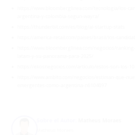
https://www.bloomberglinea.com/tecnologia/los-can
argentina-y-colombia-segun-wayra/
https://thunderbit.com/es/blog/ai-startup-stats
https://america-retail.com/paises/brasil/los-candid
https://www.bloomberglinea.com/negocios/ranking-
latam-y-su-panorama-para-2025/
https://ekosnegocios.com/articulo/estos-son-los-1
https://www.ambito.com/negocios/estiman-que-nuev
emergentes-como-argentina-n6104097
Matheus Moraes
Sobre el Autor:
Matheus Moraes