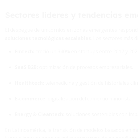
Sectores líderes y tendencias e
El despegue de unicornios en zonas emergentes responde 
soluciones tecnológicas escalables
. Los sectores más d
Fintech:
creció un 340% en startups entre 2017 y 202
SaaS B2B:
optimización de procesos empresariales.
Healthtech:
telemedicina y gestión de historiales clín
E-commerce:
digitalización del comercio minorista.
Energy & Cleantech:
soluciones sostenibles con impa
En Latinoamérica, la transición de modelos basados en ma