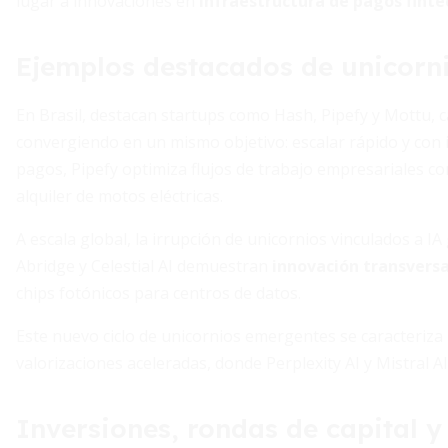
lugar a innovaciones en
infraestructura de pagos finte
Ejemplos destacados de unicorn
En Brasil, destacan startups como Hash, Pipefy y Mottu, 
convergiendo en un mismo objetivo: escalar rápido y con 
pagos, Pipefy optimiza flujos de trabajo empresariales con
alquiler de motos eléctricas.
A escala global, la irrupción de unicornios vinculados a I
Abridge y Celestial AI demuestran
innovación transversa
chips fotónicos para centros de datos.
Este nuevo ciclo de unicornios emergentes se caracteriza 
valorizaciones aceleradas, donde Perplexity AI y Mistral A
Inversiones, rondas de capital y