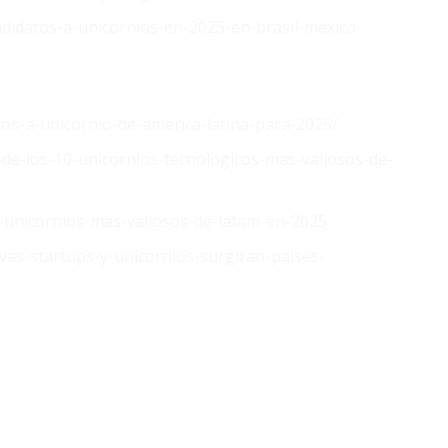
didatos-a-unicornios-en-2025-en-brasil-mexico-
atos-a-unicornio-de-america-latina-para-2025/
de-los-10-unicornios-tecnologicos-mas-valiosos-de-
0-unicornios-mas-valiosos-de-latam-en-2025
as-startups-y-unicornios-surgiran-paises-