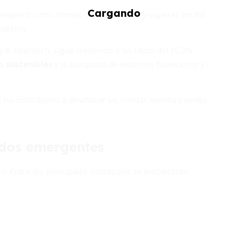
 requerir cinco rondas de financiación y superar los mil
uestra:
 & cleantech, sigue creciendo a un ritmo del 15,2%
s sostenibles
y la búsqueda de retornos financieros y
s ha contribuido a dinamizar las rondas semilla y series
ados emergentes
n. Entre los principales obstáculos se encuentran: