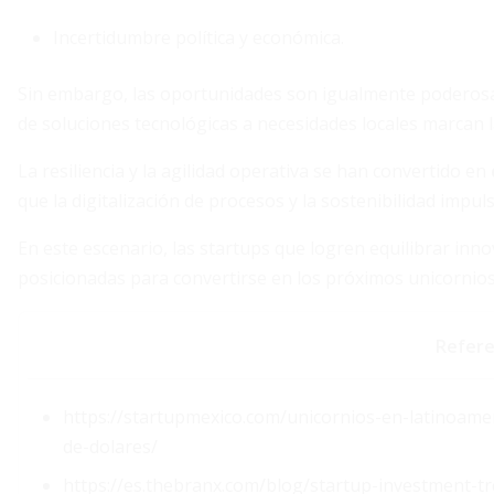
Incertidumbre política y económica.
Sin embargo, las oportunidades son igualmente poderosas
de soluciones tecnológicas a necesidades locales marcan la
La resiliencia y la agilidad operativa se han convertido en
que la digitalización de procesos y la sostenibilidad impu
En este escenario, las startups que logren equilibrar inno
posicionadas para convertirse en los próximos unicorni
Refere
https://startupmexico.com/unicornios-en-latinoamer
de-dolares/
https://es.thebranx.com/blog/startup-investment-t