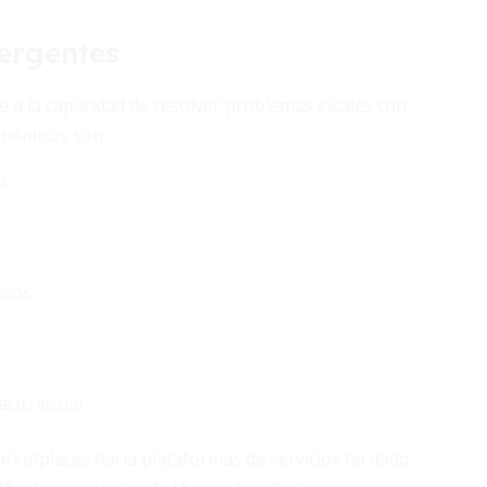
mergentes
a la capacidad de resolver problemas locales con
inámicos son:
3.
icos.
cto social.
rketplaces hacia plataformas de servicios ha dado