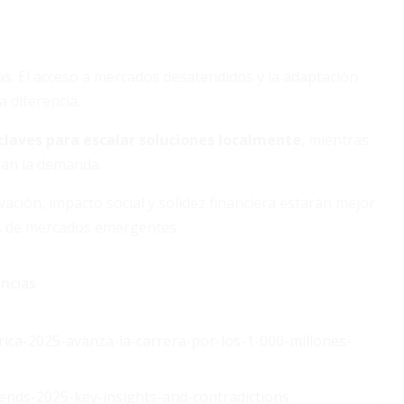
. El acceso a mercados desatendidos y la adaptación
 diferencia.
claves para escalar soluciones localmente
, mientras
lsan la demanda.
vación, impacto social y solidez financiera estarán mejor
os de mercados emergentes.
ncias
ica-2025-avanza-la-carrera-por-los-1-000-millones-
rends-2025-key-insights-and-contradictions