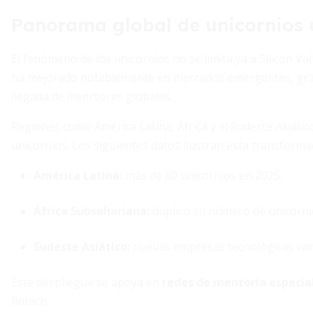
Panorama global de unicornios 
El fenómeno de los unicornios no se limita ya a Silicon Vall
ha mejorado notablemente en mercados emergentes, gracia
llegada de inversores globales.
Regiones como América Latina, África y el Sudeste Asiáti
unicornios. Los siguientes datos ilustran esta transforma
América Latina:
más de 60 unicornios en 2025.
África Subsahariana:
duplicó su número de unicorni
Sudeste Asiático:
nuevas empresas tecnológicas van d
Este despliegue se apoya en
redes de mentoría especia
fintech.