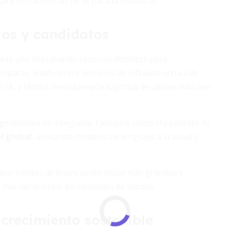
ch
y herramientas de IA para la industria.
ios y candidatos
cada una impulsando sectores distintos pero
impacto. Hash ofrece servicios de infraestructura de
 IA, y Mottu revoluciona la logística de última milla con
A generativa es innegable. Ejemplos como Hippocratic AI,
l global
, aplicando modelos de lenguaje a la salud y
por rondas de financiación inicial más grandes y
I marcan el ritmo en captación de fondos.
 crecimiento sostenible