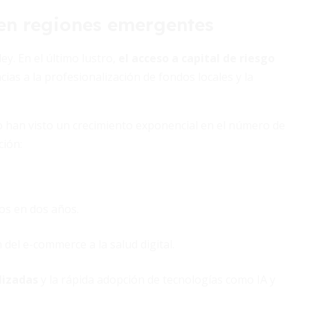
en regiones emergentes
ey. En el último lustro,
el acceso a capital de riesgo
s a la profesionalización de fondos locales y la
co han visto un crecimiento exponencial en el número de
ción:
os en dos años.
el e-commerce a la salud digital.
lizadas
y la rápida adopción de tecnologías como IA y