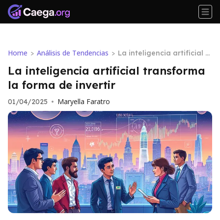
Home
Análisis de Tendencias
>
>
La inteligencia artificial tr
ansforma la forma de inv
La inteligencia artificial transforma
ertir
la forma de invertir
Maryella Faratro
01/04/2025
•