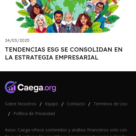
24/03/2025
TENDENCIAS ESG SE CONSOLIDAN EN
LA ESTRATEGIA EMPRESARIAL
Sobre Nosotros
Equipo
Contacto
Términos de Uso
/
/
/
Política de Privacidad
/
Aviso: Caega ofrece contenidos y análisis financieros solo con