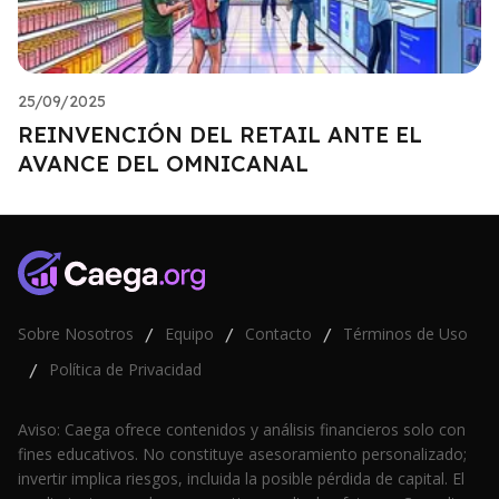
25/09/2025
REINVENCIÓN DEL RETAIL ANTE EL
AVANCE DEL OMNICANAL
Sobre Nosotros
Equipo
Contacto
Términos de Uso
/
/
/
Política de Privacidad
/
Aviso: Caega ofrece contenidos y análisis financieros solo con
fines educativos. No constituye asesoramiento personalizado;
invertir implica riesgos, incluida la posible pérdida de capital. El