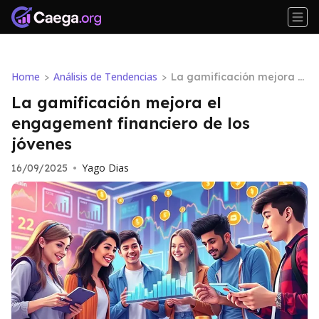
Home
Análisis de Tendencias
>
>
La gamificación mejora el
engagement financiero d
La gamificación mejora el
e los jóvenes
engagement financiero de los
jóvenes
Yago Dias
16/09/2025
•