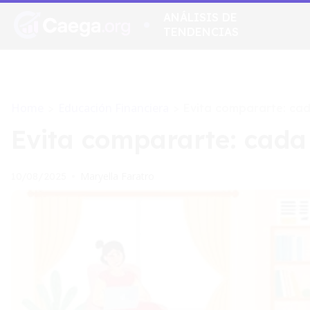
ANÁLISIS DE
TENDENCIAS
Home
Educación Financiera
>
>
Evita compararte: cada
Evita compararte: cada s
Maryella Faratro
10/08/2025
•