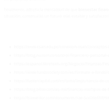
Finalmente, adopta la mentalidad de que
bienestar finan
situación, construirás un futuro más estable y satisfacto
https://www.esan.edu.pe/conexion-esan/conceptos-f
https://blog.nu.com.co/control-financiero-personal-
https://espanol.libretexts.org/Negocio/Finanzas/F
https://www.fundssociety.com/es/formate-a-fondo/d
https://fastercapital.com/es/tema/importancia-de-c
https://blog.bitso.com/es-mx/finanzas-mx/tipos-de-
https://baixardoc.com/documents/rae-5ce06b6fd99