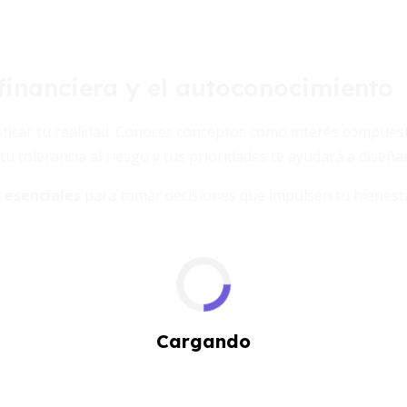
financiera y el autoconocimiento
icar tu realidad. Conocer conceptos como interés compuesto,
 tu tolerancia al riesgo y tus prioridades te ayudará a diseñ
 esenciales
para tomar decisiones que impulsen tu bienest