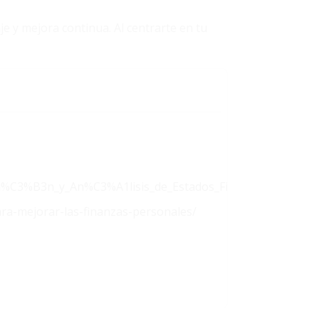
je y mejora continua. Al centrarte en tu
raci%C3%B3n_y_An%C3%A1lisis_de_Estados_Financieros
ra-mejorar-las-finanzas-personales/