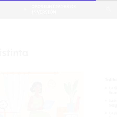
OPORTUNIDADES DE
INVERSIÓN
istinta
Tabla
La d
fina
La t
ries
La i