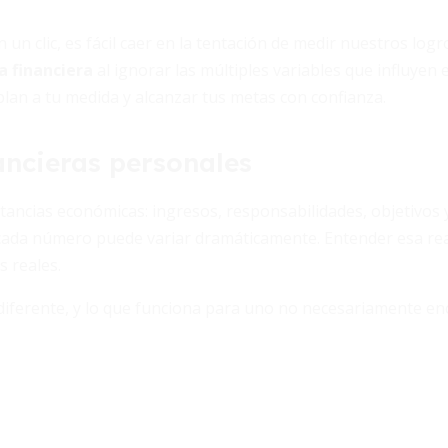
en un clic, es fácil caer en la tentación de medir nuestros lo
a financiera
al ignorar las múltiples variables que influyen 
lan a tu medida y alcanzar tus metas con confianza.
ancieras personales
tancias económicas: ingresos, responsabilidades, objetivos 
e cada número puede variar dramáticamente. Entender esa rea
 reales.
iferente, y lo que funciona para uno no necesariamente enc