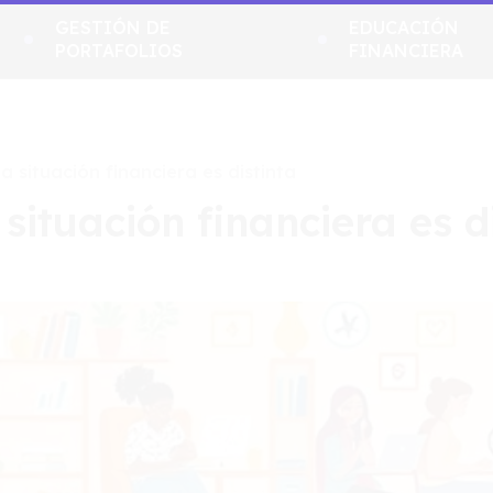
GESTIÓN DE
EDUCACIÓN
PORTAFOLIOS
FINANCIERA
 situación financiera es distinta
ituación financiera es d