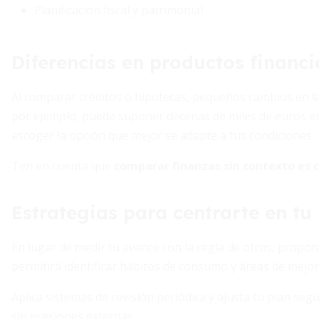
Planificación fiscal y patrimonial
Diferencias en productos financi
Al comparar créditos o hipotecas, pequeños cambios en la
por ejemplo, puede suponer decenas de miles de euros en 
escoger la opción que mejor se adapte a tus condiciones.
Ten en cuenta que
comparar finanzas sin contexto es
Estrategias para centrarte en tu
En lugar de medir tu avance con la regla de otros, propont
permitirá identificar hábitos de consumo y áreas de mejora
Aplica sistemas de revisión periódica y ajusta tu plan seg
sin presiones externas.