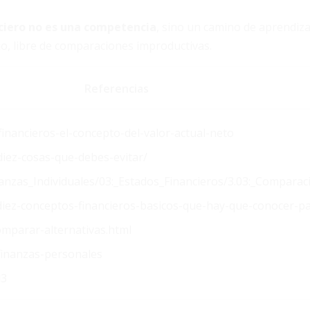
ciero no es una competencia
, sino un camino de aprendiza
rio, libre de comparaciones improductivas.
Referencias
inancieros-el-concepto-del-valor-actual-neto
diez-cosas-que-debes-evitar/
inanzas_Individuales/03:_Estados_Financieros/3.03:_Compa
iez-conceptos-financieros-basicos-que-hay-que-conocer-pa
omparar-alternativas.html
finanzas-personales
d3