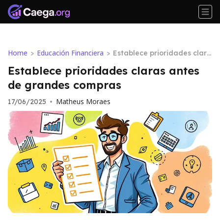
Home
Educación Financiera
>
>
Establece prioridades clara
s antes de grandes compra
Establece prioridades claras antes
s
de grandes compras
Matheus Moraes
17/06/2025
•