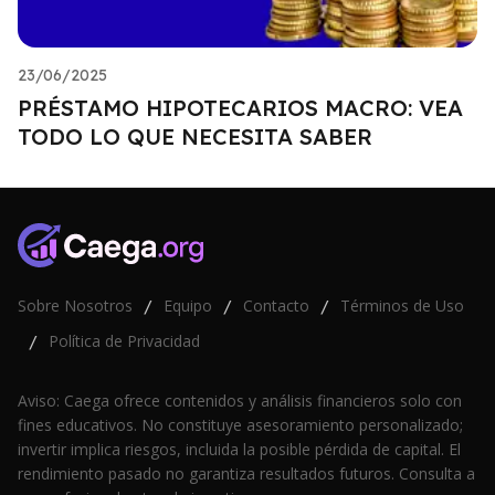
23/06/2025
PRÉSTAMO HIPOTECARIOS MACRO: VEA
TODO LO QUE NECESITA SABER
Sobre Nosotros
Equipo
Contacto
Términos de Uso
/
/
/
Política de Privacidad
/
Aviso: Caega ofrece contenidos y análisis financieros solo con
fines educativos. No constituye asesoramiento personalizado;
invertir implica riesgos, incluida la posible pérdida de capital. El
rendimiento pasado no garantiza resultados futuros. Consulta a