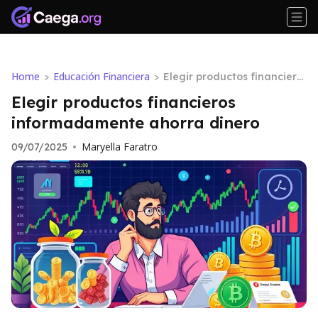
Home
Educación Financiera
>
>
Elegir productos financiero
s informadamente ahorra
Elegir productos financieros
dinero
informadamente ahorra dinero
Maryella Faratro
09/07/2025
•