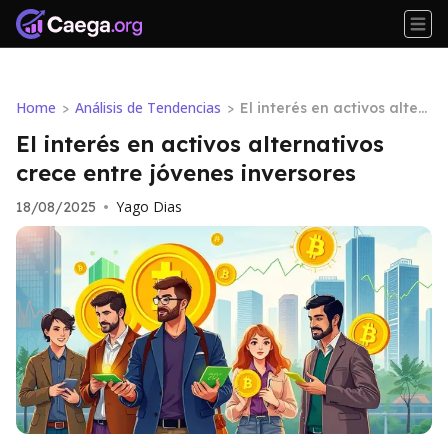
Home
Análisis de Tendencias
>
>
El interés en activos alter
nativos crece entre jóvene
El interés en activos alternativos
s inversores
crece entre jóvenes inversores
Yago Dias
18/08/2025
•