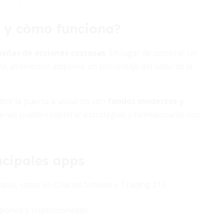
a y cómo funciona?
eñas de acciones costosas
. En lugar de comprar un
 el inversor adquiere un porcentaje del valor de la
 abre la puerta a usuarios con
fondos modestos y
venes pueden explorar estrategias y familiarizarse con
ncipales apps
cidas, como en Charles Schwab y Trading 212.
bonos y criptomonedas.