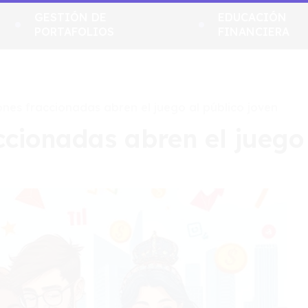
GESTIÓN DE
EDUCACIÓN
PORTAFOLIOS
FINANCIERA
ones fraccionadas abren el juego al público joven
ccionadas abren el juego 