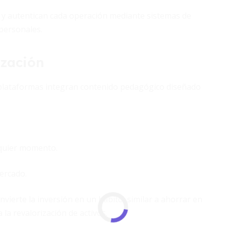
y autentican cada operación mediante sistemas de
 personales.
ización
 plataformas integran contenido pedagógico diseñado
lquier momento.
ercado.
vierte la inversión en un hábito, similar a ahorrar en
 la revalorización de activos.