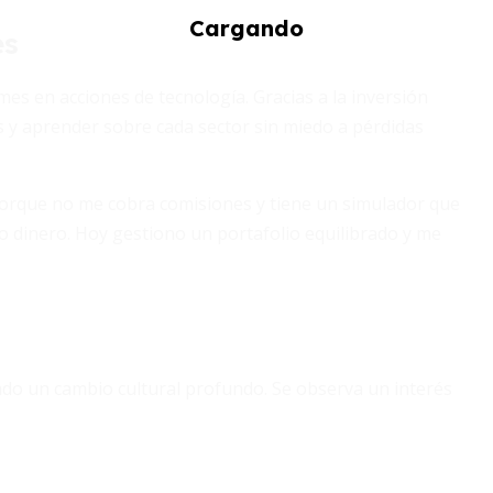
es
mes en acciones de tecnología. Gracias a la inversión
as y aprender sobre cada sector sin miedo a pérdidas
 porque no me cobra comisiones y tiene un simulador que
 dinero. Hoy gestiono un portafolio equilibrado y me
ado un cambio cultural profundo. Se observa un interés