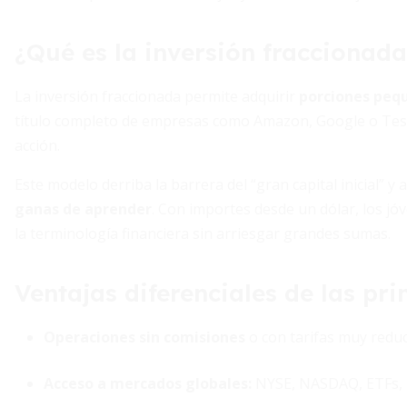
¿Qué es la inversión fraccionad
La inversión fraccionada permite adquirir
porciones pequ
título completo de empresas como Amazon, Google o Tesla,
acción.
Este modelo derriba la barrera del “gran capital inicial” y
ganas de aprender
. Con importes desde un dólar, los jó
la terminología financiera sin arriesgar grandes sumas.
Ventajas diferenciales de las pri
Operaciones sin comisiones
o con tarifas muy redu
Acceso a mercados globales:
NYSE, NASDAQ, ETFs, 