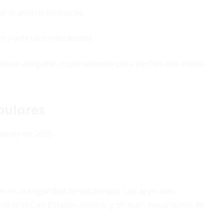
r el ahorro constante.
 y artículos interactivos.
iencia amigable, especialmente para perfiles que nunca
pulares
deres en 2025:
s es la seguridad de sus fondos. Las apps más
omo la SEC en Estados Unidos, y ofrecen mecanismos de